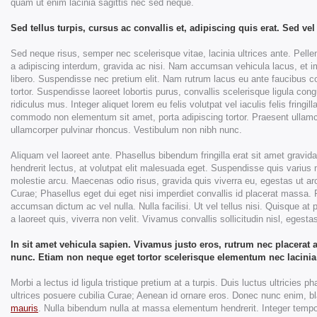
quam ut enim lacinia sagittis nec sed neque.
Sed tellus turpis, cursus ac convallis et, adipiscing quis erat. Sed vel
Sed neque risus, semper nec scelerisque vitae, lacinia ultrices ante. Pell
a adipiscing interdum, gravida ac nisi. Nam accumsan vehicula lacus, et i
libero. Suspendisse nec pretium elit. Nam rutrum lacus eu ante faucibus
tortor. Suspendisse laoreet lobortis purus, convallis scelerisque ligula c
ridiculus mus. Integer aliquet lorem eu felis volutpat vel iaculis felis fring
commodo non elementum sit amet, porta adipiscing tortor. Praesent ullam
ullamcorper pulvinar rhoncus. Vestibulum non nibh nunc.
Aliquam vel laoreet ante. Phasellus bibendum fringilla erat sit amet gravida
hendrerit lectus, at volutpat elit malesuada eget. Suspendisse quis varius
molestie arcu. Maecenas odio risus, gravida quis viverra eu, egestas ut a
Curae; Phasellus eget dui eget nisi imperdiet convallis id placerat massa.
accumsan dictum ac vel nulla. Nulla facilisi. Ut vel tellus nisi. Quisque 
a laoreet quis, viverra non velit. Vivamus convallis sollicitudin nisl, egest
In sit amet vehicula sapien. Vivamus justo eros, rutrum nec placerat
nunc. Etiam non neque eget tortor scelerisque elementum nec lacinia
Morbi a lectus id ligula tristique pretium at a turpis. Duis luctus ultricies
ultrices posuere cubilia Curae; Aenean id ornare eros. Donec nunc enim, bla
mauris
. Nulla bibendum nulla at massa elementum hendrerit. Integer tempor, 