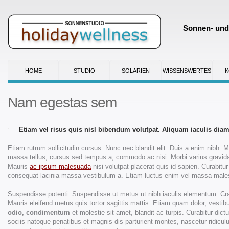
Sonnen- und 
HOME
STUDIO
SOLARIEN
WISSENSWERTES
K
Nam egestas sem
Etiam vel risus quis nisl bibendum volutpat. Aliquam iaculis dia
Etiam rutrum sollicitudin cursus. Nunc nec blandit elit. Duis a enim nibh.
massa tellus, cursus sed tempus a, commodo ac nisi. Morbi varius gravida se
Mauris
ac ipsum malesuada
nisi volutpat placerat quis id sapien. Curabitur
consequat lacinia massa vestibulum a. Etiam luctus enim vel massa malesuad
Suspendisse potenti. Suspendisse ut metus ut nibh iaculis elementum. Cras 
Mauris eleifend metus quis tortor sagittis mattis. Etiam quam dolor, vesti
odio, condimentum
et molestie sit amet, blandit ac turpis. Curabitur dic
sociis natoque penatibus et magnis dis parturient montes, nascetur ridicul